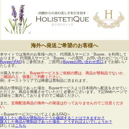
海外へ発送ご希望のお客様へ
本サイトでは海外のお客様へ向け、代理購入サービス「Buyee」を利用して
おります。 代理購入サービス「Buyee」への質問、お問い合わせについては
BuyeeのFAQ
をご参照頂き、ご質問は
Buyeeお問い合わせ窓口
までお願いい
たします。
※購入サポート、
Buyeeサービスをご依頼の際は、商品が禁制品でないか、
ご確認の上、慎重にご判断ください。
例）オーストラリアでは蜂蜜は禁制品に含まれます。
商品が禁制品であった場合、Buyeeサービスより日本国内へ配送をさせてい
ただくか、商品を廃棄させていただく必要がございます。下記Webページで
詳細をご案内しておりますのでご確認ください。
また、
定期配送商品の海外への発送は行っておりませんのでご注意くださ
い。
＜BuyeeサービスについてよくあるFAQ＞
購入したい商品が禁制品かどうか確認することはできますか？
購入した商品が禁制品であった場合、どうすればよいでしょうか？
詳しくは
こちら