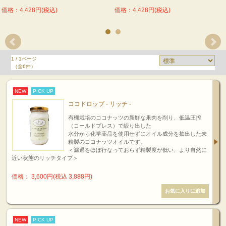
価格：4,428円(税込)
価格：4,428円(税込)
1 / 1ページ
（全6件）
NEW
PICK UP
ココドロップ - リッチ -
有機栽培のココナッツの新鮮な果肉を削り、低温圧搾
（コールドプレス）で絞り出した
水分から化学薬品を使用せずにオイル成分を抽出した未
精製のココナッツオイルです。
＜濾過をほぼ行なっておらず精製度が低い、より自然に
近い状態のリッチタイプ＞
価格： 3,600円(税込 3,888円)
NEW
PICK UP