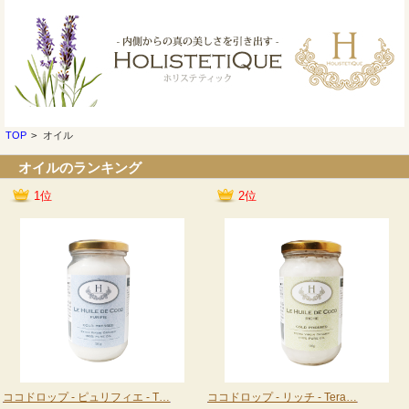
TOP
>
オイル
オイルのランキング
1位
2位
ココドロップ - ピュリフィエ - T…
ココドロップ - リッチ - Tera…