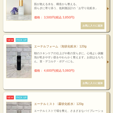
肌が抱える水を、構造から整える。
揺らぎに寄り添う、低刺激設計の「お守り化粧水」
価格： 3,500円(税込 3,850円)
NEW
PICK UP
エーテルフォーム〈泡状化粧水〉120g
朝のスキンケアの仕上げや夜の安らぎに。心地よい炭酸
泡が乾きやすい肌をやわらかく整えます。お顔はもちろ
ん、首・デコルテ・ボディにも。
価格： 4,600円(税込 5,060円)
NEW
PICK UP
エーテルミスト〈霧状化粧水〉120g
エーテルミストで場を整え、さまざまなバイブレーショ