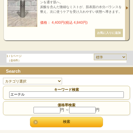
ンを通す肌へ。
炭酸を含んだ微細なミストが、肌表面の水分バランスを
整え、次に使うケアを受け入れやすい状態へ導きます。
価格： 4,400円(税込 4,840円)
1 / 1ページ
（全6件）
Search
キーワード検索
価格帯検索
円 ～
円