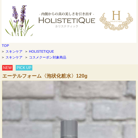
TOP
>
スキンケア
>
HOLISTETIQUE
>
スキンケア
>
コスメクーポン対象商品
NEW
PICK UP
エーテルフォーム〈泡状化粧水〉120g