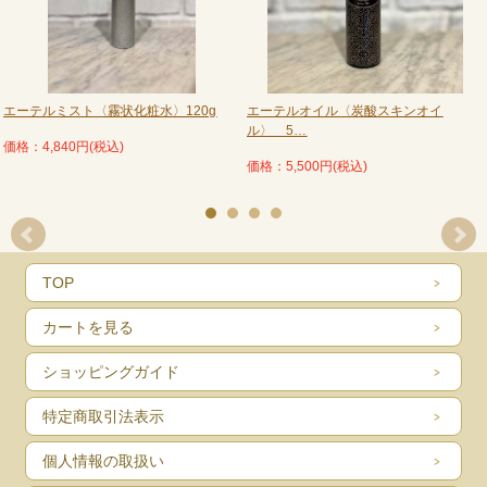
お使いいただけなくなる場合があります。
必ず、頭部を上にして立てた状態でご使用ください。
・キャップを開けたときや使用後に、まれに液が少し垂れることがございます。
1日1回ほど、残った液を布などで軽く拭いていただくと、より快適にお使いい
ただけます。
エーテルミスト〈霧状化粧水〉120g
エーテルオイル〈炭酸スキンオイ
＊＊＊＊＊＊＊＊＊＊＊＊＊＊
ル〉 5…
価格：4,840円(税込)
★エーテル美容3ステップ★
価格：5,500円(税込)
STEP 0
エーテルクリア -拭き取り化粧水-
オイルでメイクとなじませた後の拭き取りや、朝のスキンケア前に。
STEP 1
エーテルミスト -導入化粧水-
肌にうるおいを与え、これから始まるケアのための土台を整えます。
TOP
STEP 2
エーテルフォーム -保湿化粧水-
きめ細かな泡で肌を包み込み、うるおいを重ねながら、やわらかくなめらかな状
カートを見る
態へ導きます。
STEP 3
エーテルオイル -美容オイル-
ショッピングガイド
ミストとフォームで整えた肌を、やわらかなオイルの膜で包み込む仕上げのステ
ップ。
特定商取引法表示
エーテルミスト、エーテルフォームご使用後、お手持ちのMCTオイルやセントガ
ーデンオイル、アミュレットバームでケアしていただくこともおすすめです。
個人情報の取扱い
また、
はちみつ美容液(Honey Drop)
を取り入れることで、よりスペシャルケアが