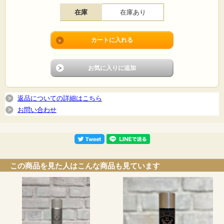
・年齢とともにハリ・弾力の低下を感じ、たるみが気になる
・安心して長く続けられる基礎化粧品が見つからない
在庫
在庫あり
・肌の乾燥が気になる
代替医療師vanillaの新しい理論で作られるエーテル美容化粧品。
ぜひ、体感されてください。
【内容量】
120g
返品についての詳細はこちら
【使用方法】
お問い合わせ
エーテルフォームは、まろやかな泡が肌にひろがり、うるおいのヴェールでやさ
しく包み込みます。
エーテルミストで肌を整えたあと、ふんわりと泡をのせるだけで、乾きやすい肌
をやわらかく、しっとりした状態へと導く保湿ケアに。お顔はもちろん、首・デ
コルテ・ボディにもおすすめです。
朝のスキンケアの仕上げに、夜のリラックスタイムに。心地よい泡の炭酸ケアで
この商品を見た人はこんな商品も見ています
す。
・容器は振らずにご使用ください。
適量を手に取り肌に乗せ、そのまま自然に乾くまでふき取らずにお待ちくださ
い。
・本体を下向きや横向きで使用すると、ガスだけが先に抜けてしまい、最後まで