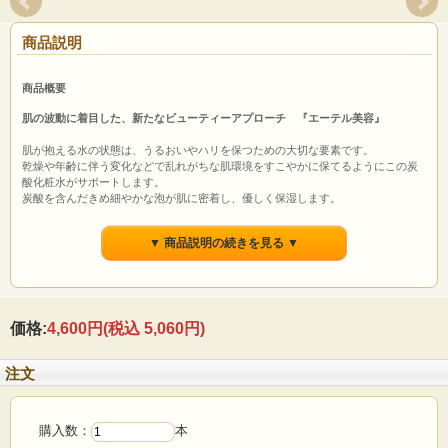
商品説明
商品概要
肌の波動に着目した、新たなビューティーアプローチ 『エーテル美容』
肌が抱える水の状態は、うるおいやハリを保つための大切な要素です。
乾燥や年齢に伴う変化などで乱れがちな肌環境をすこやかに保てるようにこの炭
酸化粧水がサポートします。
炭酸を含んだきめ細やかな泡が肌に密着し、優しく保湿します。
肌表面にとどまりやすい泡は、うるおいを包み込み、柔らかく落ち着いた肌印象
へ整えます。
▼ 商品説明の続きを見る ▼
使うほどに、みずみずしさが広がり、ふっくらとしたハリ感へ。
集中ケアの仕上げにもおすすめです。
ナノ化原料、合成界面活性剤、香料、着色料、鉱物油、パラベン、シリコーン、
価格:
4,600円
(税込 5,060円)
合成ポリマー、アルコールなどは使用していません。
肌に負担をかけないことを大切にし、不要なものは最大限に取り除いたシンプル
な処方設計にこだわっています。
注文
＜こんな方におすすめ＞
・血行が滞りがちで、顔色がくすんで見えてしまう
・スキンケアをしているのに、肌がゆらぎやすく不安定に感じる
購入数：
本
・季節の変わり目や体調によって、肌の調子が乱れやすい