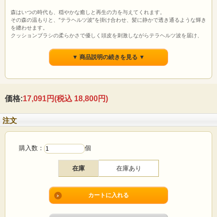
森はいつの時代も、穏やかな癒しと再生の力を与えてくれます。
その森の温もりと、″テラヘルツ波″を掛け合わせ、髪に静かで透き通るような輝き
を纏わせます。
クッションブラシの柔らかさで優しく頭皮を刺激しながらテラヘルツ波を届け、
髪を根本から立ち上げます。
まるで森の空気を含んだ風が髪を撫でるように、自然な艶と軽やかさを与えるブ
▼ 商品説明の続きを見る ▼
ラシです。
「テラヘルツ波」は、1秒間に約1兆回振動するといわれる微細な波動。
髪と頭皮にやさしく働きかけ、ブラッシング時の摩擦を軽減しながら、髪表面を
なめらかに整えます。
価格:
17,091円
(税込 18,800円)
また、肌が抱える水と共鳴してうるおいの巡りをサポートし、髪本来の美しさを
引き出します。
テラヘルツ鉱石を10％練り込んだブラシが、キューティクルを整え、 内側の水分
注文
バランスを保ちながら、自然な艶としなやかさを生み出します。
持ち手には天然の胡桃の木を使用。 職人が一つひとつ手作業で仕上げるため、木
目や色合いが異なり、世界にひとつだけの表情を楽しめます。
購入数：
個
※種類違いで
アーヴェル グロウ〈テラヘルツパドルブラシ〉
と
コームラデ
ィ〈テラヘルツコーム〉
がございます。
在庫
在庫あり
※まとめてご検討の場合は、発売記念・数量限定のお得なセット
ヘアブラシ2点セット
がおすすめです。
製品サイズ