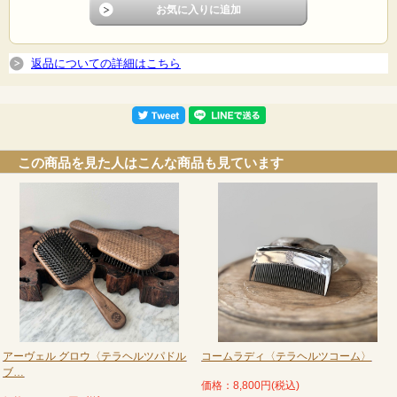
本体 縦約18cm 横約6cm
クッション部分 縦約9.5cm 横約4.5cm
お手入れ方法
返品についての詳細はこちら
・週一回ブラシに絡まっている髪の毛や埃を取り除いてください。
・ピンが汚れている場合、固く絞ったタオルで拭いてください。
・天然木を使用しているため、水洗いはお控えください。
保管方法
この商品を見た人はこんな商品も見ています
・高級木材を使用し、空気穴を施しているので、水に濡らしたり、高温多湿な場
所でのご使用はお避け下さい。
・万が一濡れてしまった場合、クッション部分に開いている空気穴を下にして乾
かしてください。
・直射日光が当たる場所での保管はお避け下さい。
アーヴェル グロウ〈テラヘルツパドル
コームラディ〈テラヘルツコーム〉
ブ…
価格：8,800円(税込)