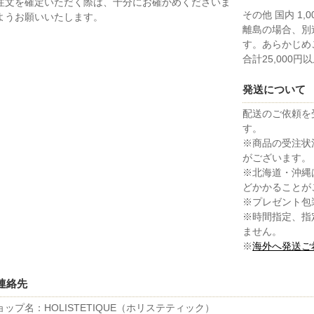
注文を確定いただく際は、十分にお確かめくださいま
その他 国内 1,0
ようお願いいたします。
離島の場合、別
す。あらかじめ
合計25,000
発送について
配送のご依頼を
す。
※商品の受注状
がございます。
※北海道・沖縄
どかかることが
※プレゼント包
※時間指定、指
ません。
※
海外へ発送ご
連絡先
ョップ名：HOLISTETIQUE（ホリステティック）