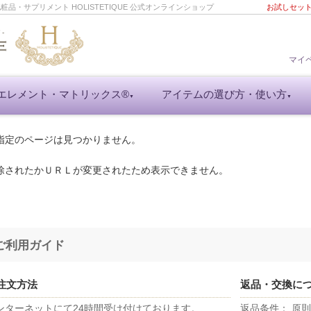
・サプリメント HOLISTETIQUE 公式オンラインショップ
お試しセッ
マイ
エレメント・マトリックス®
アイテムの選び方・使い方
▼
▼
指定のページは見つかりません。
除されたかＵＲＬが変更されたため表示できません。
ご利用ガイド
注文方法
返品・交換に
ンターネットにて24時間受け付けております。
返品条件： 原