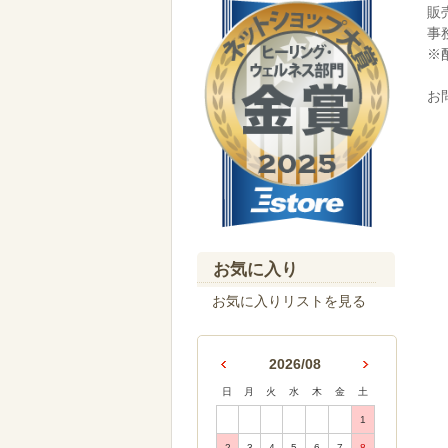
販
事
※
お
お気に入り
お気に入りリストを見る
2026/08
日
月
火
水
木
金
土
1
2
3
4
5
6
7
8