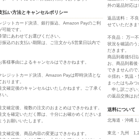
外の返品対応は
支払い方法とキャンセルポリシー
返品送料： 不
レジットカード決済、銀行振込、Amazon Payのご利
せていただきま
が可能です。
希望にあわせてお選びください。
不良品： 万一
行振込のお支払い期限は、ご注文から5営業日以内で
状況を確認のう
。
だきます。
商品到着後5日
お客様事由によるキャンセルはできかねます。
お、商品到着後
できませんので
クレジットカード決済、Amazon Payは即時決済とな
※揺れ・気温・
ております。
まったはちみつ
注文確定後のキャンセルはいたしかねます。ご了承く
申し訳ござい
さい。
の返品交換はお
注文確定後、複数の注文のおまとめはできかねます。
送料について
注文を確定いただく際は、十分にお確かめくださいま
北海道・沖縄 1,
ようお願いいたします。
東北・九州 1,2
注文確定後、商品内容の変更はできかねます。