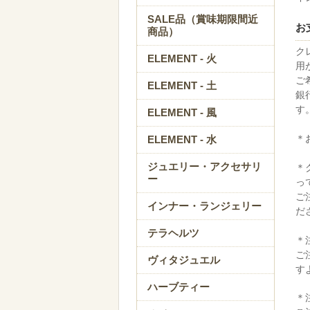
SALE品（賞味期限間近
お
商品）
ク
ELEMENT - 火
用
ご
ELEMENT - 土
銀
す
ELEMENT - 風
＊
ELEMENT - 水
ジュエリー・アクセサリ
＊
ー
っ
ご
インナー・ランジェリー
だ
テラヘルツ
＊
ご
ヴィタジュエル
す
ハーブティー
＊