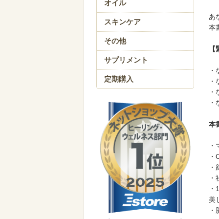
オイル
あ
スキンケア
本
その他
【
サプリメント
・
定期購入
・
・
・
本
・
・
・
・
・
美
・