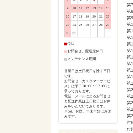
第
9
10
11
12
13
14
15
第
16
17
18
19
20
21
22
第
第
23
24
25
26
27
28
29
第
30
31
第
■
今日
第
第
■
お問合せ、配送定休日
第
■
メンテナンス期間
第
第
営業日は土日祝日を除く平日
です。
第
お問合せ（カスタマーサービ
第
ス）は平日10:00〜17:00に
第
承っております。
第
電話・メールによるお問合せ
と配送作業は土日祝日はお休
第
みをいただいております。
第
※GW、お盆、年末年始はお休
第
みです。
付
付