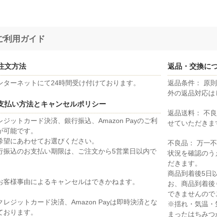
ご利用ガイド
注文方法
返品・交換に
ンターネットにて24時間受け付けております。
返品条件： 原
外の返品対応は
支払い方法とキャンセルポリシー
返品送料： 不
レジットカード決済、銀行振込、Amazon Payのご利
せていただきま
が可能です。
希望にあわせてお選びください。
不良品： 万一
行振込のお支払い期限は、ご注文から5営業日以内で
状況を確認のう
。
だきます。
商品到着後5日
お客様事由によるキャンセルはできかねます。
お、商品到着後
できませんので
クレジットカード決済、Amazon Payは即時決済とな
※揺れ・気温・
ております。
まったはちみつ