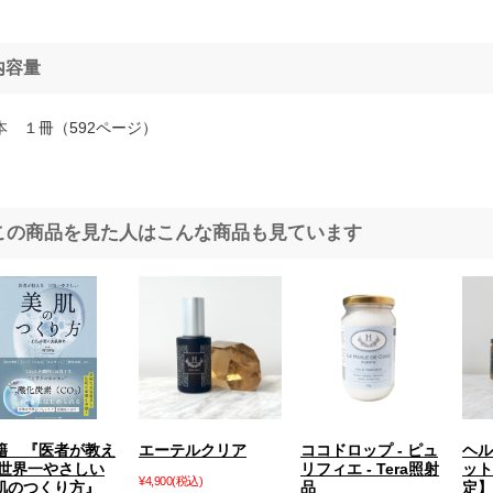
内容量
 １冊（592ページ）
この商品を見た人はこんな商品も見ています
籍 『医者が教え
エーテルクリア
ココドロップ - ピュ
ヘル
 世界一やさしい
リフィエ - Tera照射
ット
¥4,900
(税込)
肌のつくり方』
品
定】