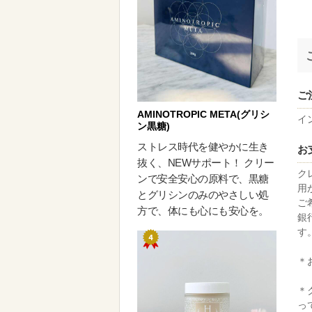
ご
AMINOTROPIC META(グリシ
イ
ン黒糖)
ストレス時代を健やかに生き
お
抜く、NEWサポート！ クリー
ク
ンで安全安心の原料で、黒糖
用
とグリシンのみのやさしい処
ご
方で、体にも心にも安心を。
銀
す
＊
＊
っ