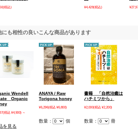
60
(税込)
¥4,428
(税込)
¥27,9
他にも相性の良いこんな商品があります
ganic Wendell
ANAYA / Raw
書籍 「自然治癒は
tate Organic
Torigona honey
ハチミツから」
ney
¥6,296
(税込 ¥6,800)
¥2,000
(税込 ¥2,200)
37
(税込 ¥4,900)
～
数量：
個
数量：
冊
品を見る