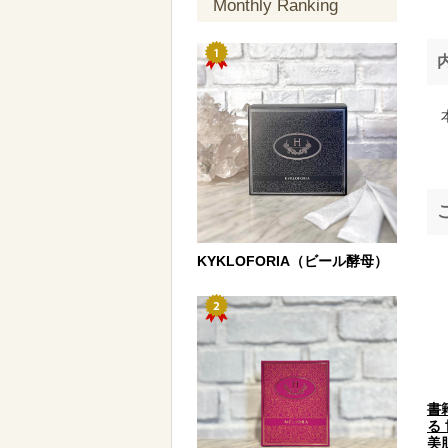
Monthly Ranking
本
KYKLOFORIA（ビール酵母）
書
る
美