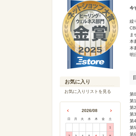
今
繰
C
ま
本
本
明
お気に入り
お気に入りリストを見る
第
第
第
2026/08
第
日
月
火
水
木
金
土
第
第
1
第
2
3
4
5
6
7
8