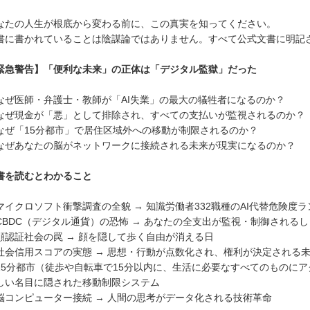
なたの人生が根底から変わる前に、この真実を知ってください。
書に書かれていることは陰謀論ではありません。すべて公式文書に明記
緊急警告】「便利な未来」の正体は「デジタル監獄」だった
なぜ医師・弁護士・教師が「AI失業」の最大の犠牲者になるのか？
なぜ現金が「悪」として排除され、すべての支払いが監視されるのか？
なぜ「15分都市」で居住区域外への移動が制限されるのか？
なぜあなたの脳がネットワークに接続される未来が現実になるのか？
書を読むとわかること
マイクロソフト衝撃調査の全貌 → 知識労働者332職種のAI代替危険度
CBDC（デジタル通貨）の恐怖 → あなたの全支出が監視・制御されるし
顔認証社会の罠 → 顔を隠して歩く自由が消える日
社会信用スコアの実態 → 思想・行動が点数化され、権利が決定される
15分都市（徒歩や自転車で15分以内に、生活に必要なすべてのものにア
しい名目に隠された移動制限システム
脳コンピューター接続 → 人間の思考がデータ化される技術革命