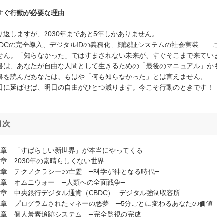
すぐ行動が必要な理由
り返しますが、2030年まであと5年しかありません。
BDCの完全導入、デジタルIDの義務化、顔認証システムの社会実装…
せん。「知らなかった」ではすまされない未来が、すぐそこまで来てい
書は、あなたが自由な人間として生きるための「最後のマニュアル」か
書を読んだあなたは、もはや「何も知らなかった」とは言えません。
日に延ばせば、明日の自由がひとつ減ります。今こそ行動のときです！
目次
0章 「すばらしい新世界」が本当にやってくる
1章 2030年の素晴らしくない世界
2章 テクノクラシーの亡霊 ─科学が神となる時代─
3章 オムニウォー ─人類への全面戦争─
4章 中央銀行デジタル通貨（CBDC）─デジタル強制収容所─
5章 プログラムされたマネーの悪夢 ─5分ごとに変わるあなたの価値
6章 個人炭素追跡システム ─完全監視の完成