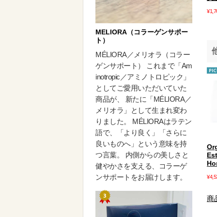
¥1,7
MELIORA（コラーゲンサポー
ト）
MÉLIORA／メリオラ（コラー
ゲンサポート） これまで「Am
inotropic／アミノトロピック」
としてご愛用いただいていた
商品が、 新たに「MÉLIORA／
メリオラ」として生まれ変わ
りました。 MÉLIORAはラテン
語で、「より良く」「さらに
良いものへ」という意味を持
Or
つ言葉。 内側からの美しさと
Es
Ho
健やかさを支える、コラーゲ
ンサポートをお届けします。
¥4,5
商