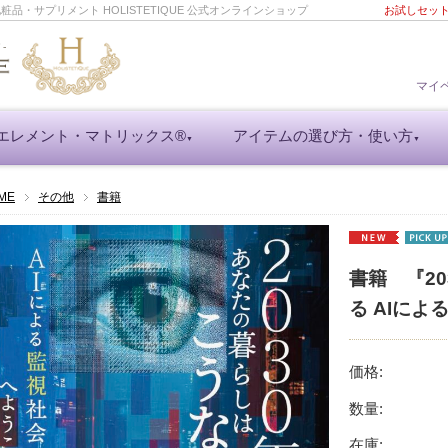
・サプリメント HOLISTETIQUE 公式オンラインショップ
お試しセッ
マイ
エレメント・マトリックス®
アイテムの選び方・使い方
▼
▼
ME
その他
書籍
書籍 『2
る AIによ
価格:
数量:
在庫: