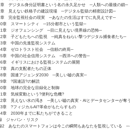
7章 デジタル身分証明書という名の永久足かせ ─人類への最後の鎖─
8章 見えない鉄格子の建設現場 ─デジタル監獄の精密設計図─
9章 完全監視社会の現実 ─あなたの生活はすでに丸見えです─
10章 スマートシティ ─15分都市という監獄─
11章 ジオフェンシング ─目に見えない境界線の恐怖─
12章 子どもたちへの監視 ─純真をねらい撃つデジタル捕食者たち─
13章 中国の先進監視システム
14章 ゼロトラスト社会 ─信頼の終焉─
15章 中国の社会信用システム ─西洋への警告─
16章 イギリスにおける監視システムの展開
17章 真の支配者たちの正体
18章 国連アジェンダ2030 ─美しい嘘の真実─
19章 ?国連語?の解読
20章 地球の完全な目録化と制御
21章 気候変動という?便利な危機?
22章 見えない水の渇き ─美しい嘘の真実・AIとデータセンターが奪
23章 ?フィジカルAI?革命がもたらすもの
24章 2030年までに私たちができること
録 ジャパン・リスク
録2 あなたのスマートフォンは今この瞬間もあなたを監視している ─